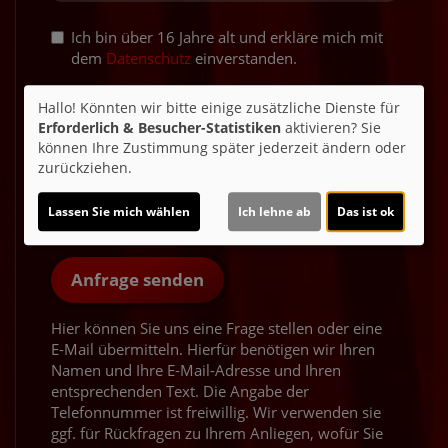
Ich bin über 16 Jahre alt und erkläre mich mit
dem
Datenschutz
einverstanden.
Hallo! Könnten wir bitte einige zusätzliche Dienste für
Möchten Sie von
Schutz vor Cyberangriffen
Erforderlich & Besucher-Statistiken
aktivieren? Sie
(Google ReCaptcha)
bereitgestellte externe
können Ihre Zustimmung später jederzeit ändern oder
Inhalte laden?
zurückziehen.
Ja
Lassen Sie mich wählen
Ich lehne ab
Das ist ok
Anfrage senden
Hier können Sie uns eine Frage stellen oder eine
E-Mail übermitteln. Hierfür benötigen wir Ihren
Namen und Ihre E-Mail-Adresse und Ihren
entsprechenden Text. Die Angabe der
Telefonnummer ist freiwillig. Wir verwenden sie
ggf. für Rückfragen zu Ihrem Anliegen, wofür Sie