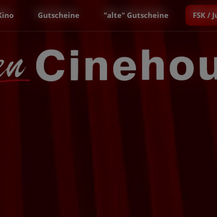
Kino
Gutscheine
"alte" Gutscheine
FSK / 