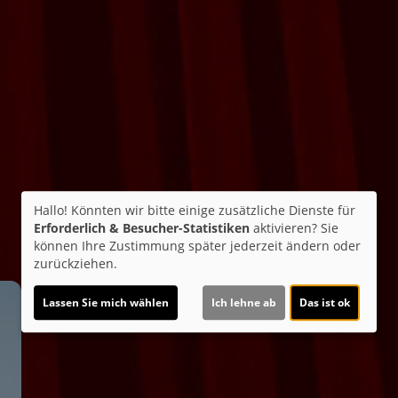
Hallo! Könnten wir bitte einige zusätzliche Dienste für
Erforderlich & Besucher-Statistiken
aktivieren? Sie
können Ihre Zustimmung später jederzeit ändern oder
zurückziehen.
Lassen Sie mich wählen
Ich lehne ab
Das ist ok
z