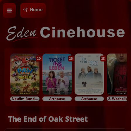
Home
2D
2D
2D
Neu!Im Bundesstart
Arthouse
Arthouse
2. Woc
The End of Oak Street