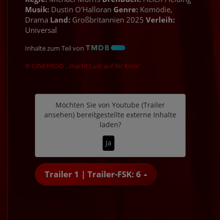
Musik:
Dustin O'Halloran
Genre:
Komödie,
Drama
Land:
Großbritannien 2025
Verleih:
Universal
Inhalte zum Teil von
© CINEPROG ...macht Lust auf Ihr Kino!
Möchten Sie von
Youtube (Trailer
ansehen)
bereitgestellte externe Inhalte
laden?
Ja
Trailer 1 | Trailer-FSK: 6