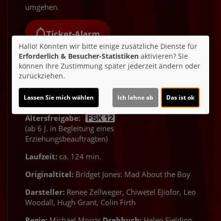
umgehen.
Ticket-Alarm
Hallo! Könnten wir bitte einige zusätzliche Dienste für
Erforderlich & Besucher-Statistiken
aktivieren? Sie
können Ihre Zustimmung später jederzeit ändern oder
zurückziehen.
Lassen Sie mich wählen
Ich lehne ab
Das ist ok
Altersfreigabe:
(ab 6 J. in Begleitung eines
Erziehungsbeauftragten)
Laufzeit:
ca. 124 min.
Originaltitel:
Bridget Jones: Mad About the Boy
Darsteller:
Renee Zellweger, Chiwetel Ejiofor, Leo
Woodall, Hugh Grant, Colin Firth
Regie:
Michael Morris
Drehbuch:
Helen Fielding