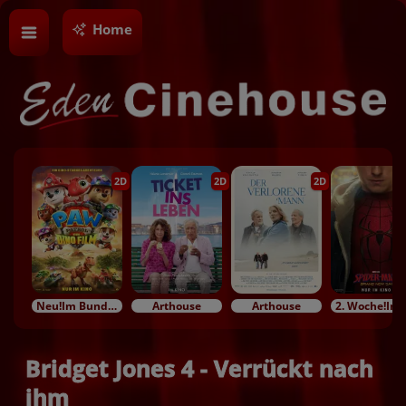
Home
2D
2D
2D
Neu!Im Bundesstart
Arthouse
Arthouse
2. Woc
Bridget Jones 4 - Verrückt nach
ihm