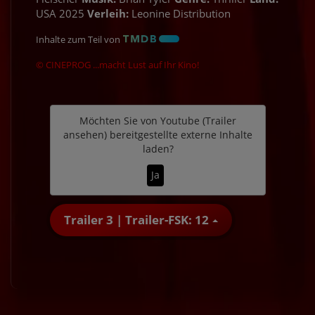
USA 2025
Verleih:
Leonine Distribution
Inhalte zum Teil von
© CINEPROG ...macht Lust auf Ihr Kino!
Möchten Sie von
Youtube (Trailer
ansehen)
bereitgestellte externe Inhalte
laden?
Ja
Trailer 3 | Trailer-FSK: 12