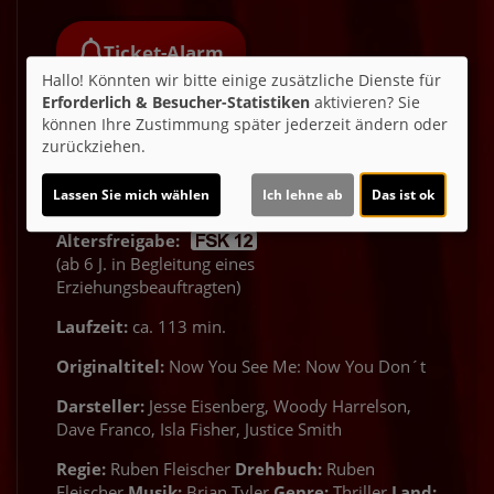
Ticket-Alarm
Hallo! Könnten wir bitte einige zusätzliche Dienste für
Erforderlich & Besucher-Statistiken
aktivieren? Sie
können Ihre Zustimmung später jederzeit ändern oder
zurückziehen.
Lassen Sie mich wählen
Ich lehne ab
Das ist ok
Altersfreigabe:
(ab 6 J. in Begleitung eines
Erziehungsbeauftragten)
Laufzeit:
ca. 113 min.
Originaltitel:
Now You See Me: Now You Don´t
Darsteller:
Jesse Eisenberg, Woody Harrelson,
Dave Franco, Isla Fisher, Justice Smith
Regie:
Ruben Fleischer
Drehbuch:
Ruben
Fleischer
Musik:
Brian Tyler
Genre:
Thriller
Land: