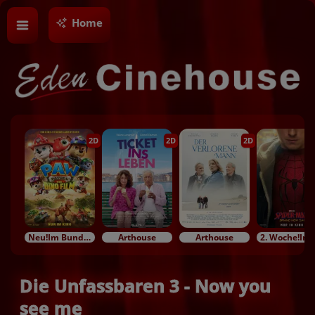
Home
2D
2D
2D
Neu!Im Bundesstart
Arthouse
Arthouse
2. Woc
Die Unfassbaren 3 - Now you
see me